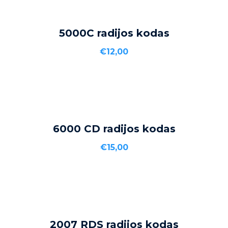
Į KREPŠELĮ
5000C radijos kodas
€
12,00
Į KREPŠELĮ
6000 CD radijos kodas
€
15,00
2007 RDS radijos kodas
DAUGIAU