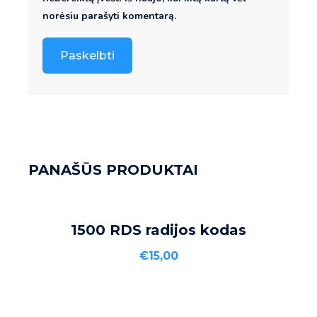
norėsiu parašyti komentarą.
PANAŠŪS PRODUKTAI
Į KREPŠELĮ
1500 RDS radijos kodas
€
15,00