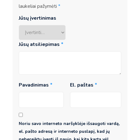
laukeliai pažymėti
*
Jūsų įvertinimas
Jūsų atsiliepimas
*
Pavadinimas
*
El. paštas
*
Noriu savo interneto naršyklėje išsaugoti vardą,
el. pašto adresą ir interneto puslapį, kad jų
nebereiktų įvesti iš naujo, kai kitą kartą vėl