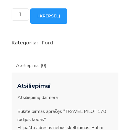
produkto
Į KREPŠELĮ
kiekis:
TRAVEL
PILOT
Kategorija:
Ford
170
radijos
kodas
Atsiliepimai (0)
Atsiliepimai
Atsiliepimų dar nėra.
Būkite pirmas aprašęs “TRAVEL PILOT 170
radijos kodas”
El. pašto adresas nebus skelbiamas.
Būtini