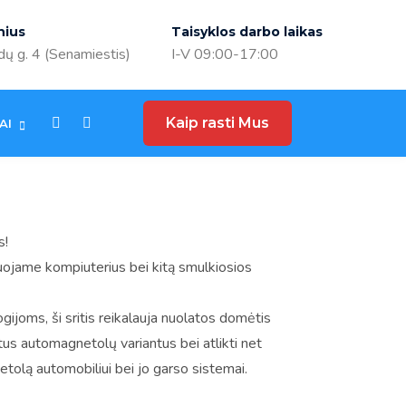
nius
Taisyklos darbo laikas
ų g. 4 (Senamiestis)
I-V 09:00-17:00
Kaip rasti Mus
AI
s!
ojame kompiuterius bei kitą smulkiosios
oms, ši sritis reikalauja nuolatos domėtis
etus automagnetolų variantus bei atlikti net
tolą automobiliui bei jo garso sistemai.