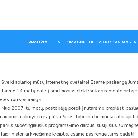
Skip
to
content
PRADŽIA
AUTOMAGNETOLŲ ATKODAVIMAS IN
Sveiki aplankę mūsų internetinę svetainę! Esame pasirengę Jum
Turime 14 metų patirtį smulkiosios elektronikos remonto srityj
elektronikos įrangą.
Nuo 2007-tų metų, pastebėję poreikį nutarėme praplėsti paslaug
naujomis galimybėmis, plėsti žinias, tobulinti bei nuolat atnaujin
pačius sudėtingiausius programavimo darbus, susijusius su magnet
Taigi, maloniai kviečiame kreiptis, esame pasirengę Jums padėti!