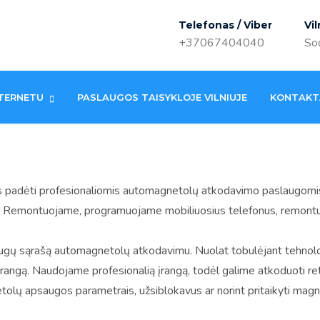
Telefonas / Viber
Vil
+37067404040
Sod
TERNETU
PASLAUGOS TAISYKLOJE VILNIUJE
KONTAKT
s padėti profesionaliomis automagnetolų atkodavimo paslaugomi
e. Remontuojame, programuojame mobiliuosius telefonus, remontu
ų sąrašą automagnetolų atkodavimu. Nuolat tobulėjant tehnologij
ti įrangą. Naudojame profesionalią įrangą, todėl galime atkoduoti r
olų apsaugos parametrais, užsiblokavus ar norint pritaikyti magne