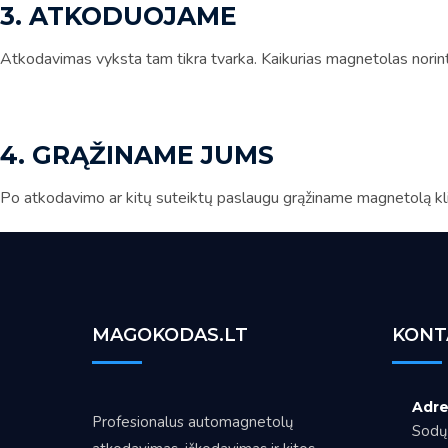
3. ATKODUOJAME
Atkodavimas vyksta tam tikra tvarka. Kaikurias magnetolas norint a
4. GRĄŽINAME JUMS
Po atkodavimo ar kitų suteiktų paslaugu grąžiname magnetolą kli
MAGOKODAS.LT
KONT
Adre
Profesionalus automagnetolų
Sodų 