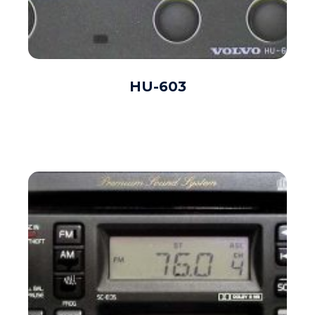
HU-603
DAUGIAU