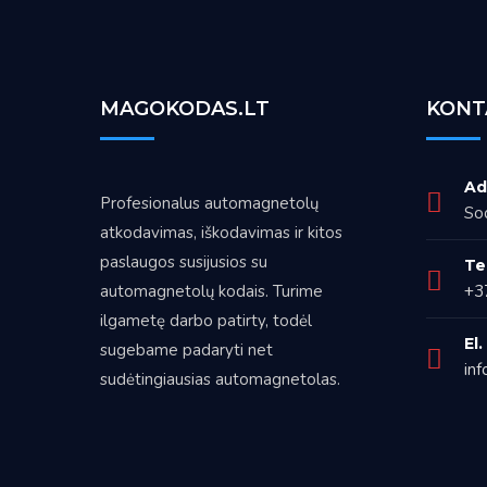
MAGOKODAS.LT
KONT
Ad
Profesionalus automagnetolų
Sod
atkodavimas, iškodavimas ir kitos
paslaugos susijusios su
Te
automagnetolų kodais. Turime
+3
ilgametę darbo patirty, todėl
El
sugebame padaryti net
inf
sudėtingiausias automagnetolas.