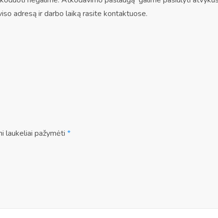
koduoti negalime. Atkodavimo paslaugą galime pasiūlyti atvykus 
iso adresą ir darbo laiką rasite kontaktuose.
ni laukeliai pažymėti
*