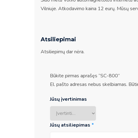
Šiuo metu Volvo automagnetolos internetu at
Vilniuje. Atkodavimo kaina 12 eurų. Mūsų serv
Atsiliepimai
Atsiliepimų dar nėra.
Būkite pirmas aprašęs “SC-800”
El. pašto adresas nebus skelbiamas.
Būti
Jūsų įvertinimas
Jūsų atsiliepimas
*