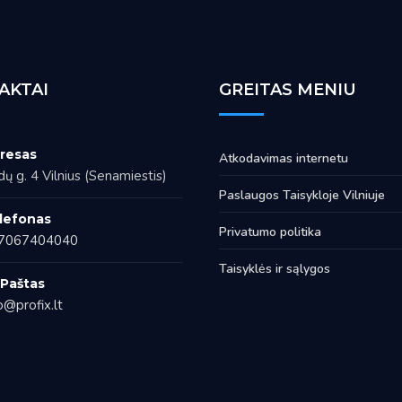
AKTAI
GREITAS MENIU
resas
Atkodavimas internetu
ų g. 4 Vilnius (Senamiestis)
Paslaugos Taisykloje Vilniuje
lefonas
Privatumo politika
7067404040
Taisyklės ir sąlygos
. Paštas
o@profix.lt