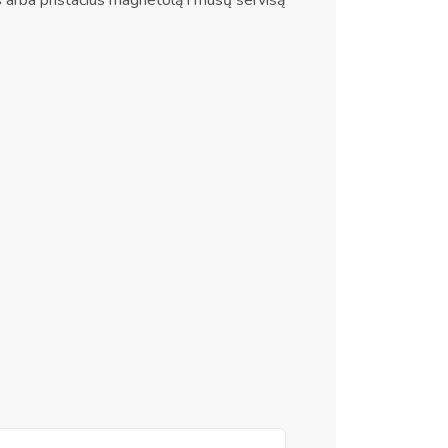
arba pristačius magnetolą i mūsų servisą