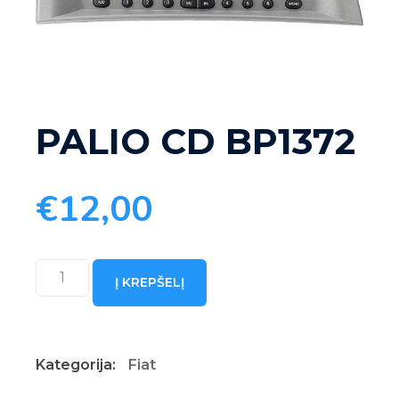
PALIO CD BP1372
€
12,00
produkto
Į KREPŠELĮ
kiekis:
PALIO
CD
Kategorija:
Fiat
BP1372