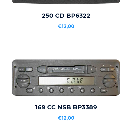
Į KREPŠELĮ
250 CD BP6322
€
12,00
Į KREPŠELĮ
169 CC NSB BP3389
€
12,00