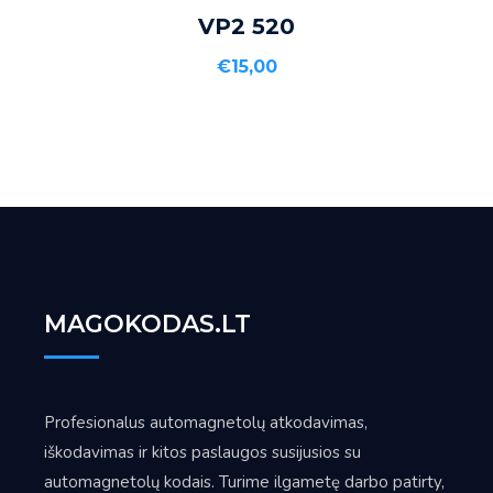
Į KREPŠELĮ
VP2 520
€
15,00
MAGOKODAS.LT
Profesionalus automagnetolų atkodavimas,
iškodavimas ir kitos paslaugos susijusios su
automagnetolų kodais. Turime ilgametę darbo patirty,