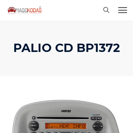
Skip
to
content
PALIO CD BP1372