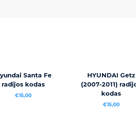
Į KREPŠELĮ
Į KREPŠELĮ
yundai Santa Fe
HYUNDAI Getz
radijos kodas
(2007-2011) radij
kodas
€
15,00
€
15,00