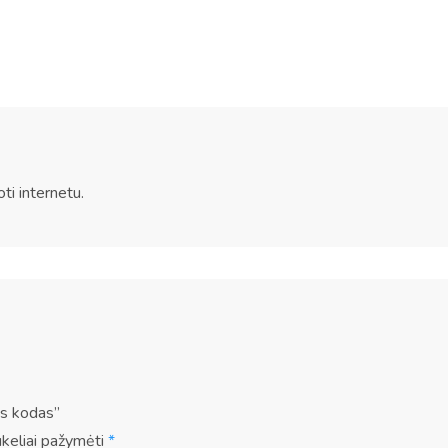
kodas
i internetu.
s kodas”
ukeliai pažymėti
*