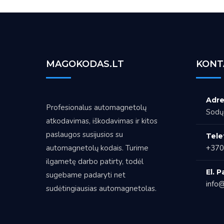
MAGOKODAS.LT
KONT
Adre
Profesionalus automagnetolų
Sodų 
atkodavimas, iškodavimas ir kitos
paslaugos susijusios su
Tele
automagnetolų kodais. Turime
+370
ilgametę darbo patirty, todėl
El. P
sugebame padaryti net
info@
sudėtingiausias automagnetolas.