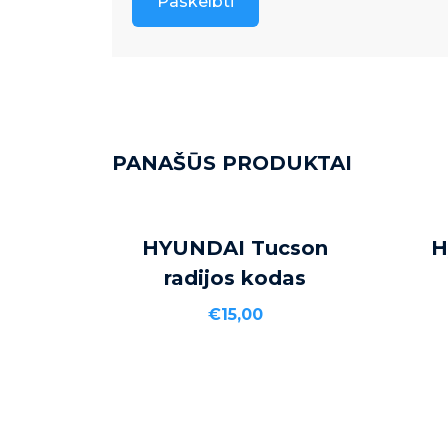
PANAŠŪS PRODUKTAI
Į KREPŠELĮ
HYUNDAI Tucson
H
radijos kodas
€
15,00