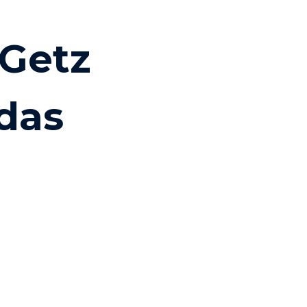
Getz
odas