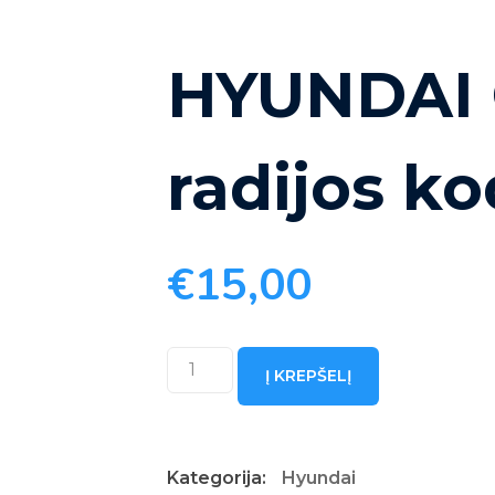
HYUNDAI 
radijos k
€
15,00
produkto
Į KREPŠELĮ
kiekis:
HYUNDAI
Getz
Kategorija:
Hyundai
radijos