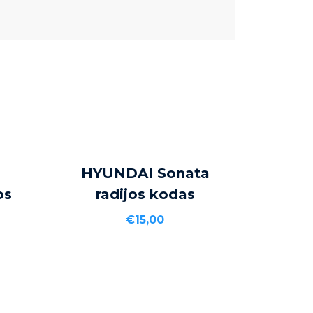
Į KREPŠELĮ
HYUNDAI Sonata
os
radijos kodas
€
15,00