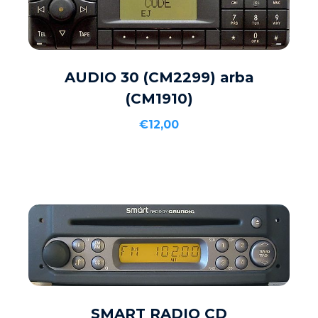
Į KREPŠELĮ
AUDIO 30 (CM2299) arba
(CM1910)
€
12,00
SMART RADIO CD
DAUGIAU