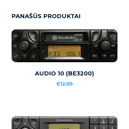
PANAŠŪS PRODUKTAI
Į KREPŠELĮ
AUDIO 10 (BE3200)
€
12,00