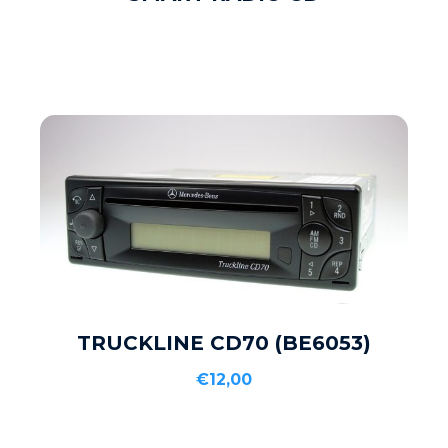
Į KREPŠELĮ
TRUCKLINE CD70 (BE6053)
€
12,00