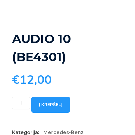
AUDIO 10
(BE4301)
€
12,00
produkto
Į KREPŠELĮ
kiekis:
AUDIO
10
Kategorija:
Mercedes-Benz
(BE4301)