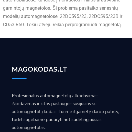
gamintojų magnetolos. Ši problema pasitaiko senesnių
modelių automagnetolose: 22DC595/23, 22DC595/23B ir
CD53 R50. Tokiu atveju reikia perprogramuoti magnetolą.
MAGOKODAS.LT
Profesionalus automagnetolų atkodavimas,
iškodavimas ir kitos paslaugos susijusios su
automagnetolų kodais. Turime ilgametę darbo patirty,
todėl sugebame padaryti net sudėtingiausias
automagnetolas.