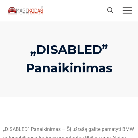
„DISABLED”
Panaikinimas
„DISABLED” Panaikinimas – Šį užrašą galite pamatyti BMW
automobiliuose, kuriuose įmontuotos Philips arba Alpine