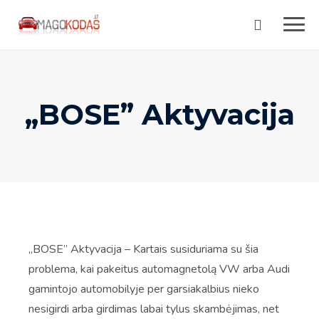
Skip
to
content
„BOSE” Aktyvacija
„BOSE” Aktyvacija – Kartais susiduriama su šia
problema, kai pakeitus automagnetolą VW arba Audi
gamintojo automobilyje per garsiakalbius nieko
nesigirdi arba girdimas labai tylus skambėjimas, net