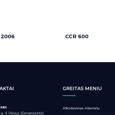
 2006
CCR 600
TO CART
ADD TO CART
AKTAI
GREITAS MENIU
sas
Atkodavimas internetu
g. 4 Vilnius (Senamiestis)