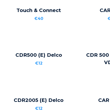
Touch & Connect
CAR
ADD TO CART
ADD 
€40
€
CDR500 (E) Delco
CDR 500
ADD TO CART
ADD 
V
€12
CDR2005 (E) Delco
CAR
ADD TO CART
ADD 
€12