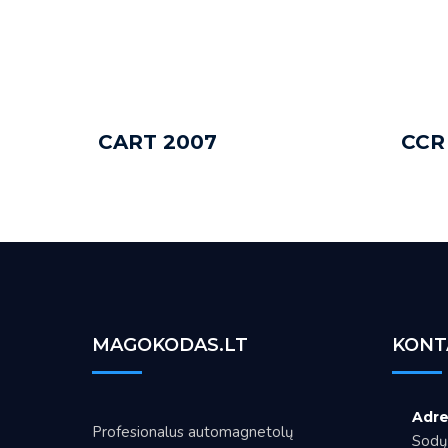
CART 2007
CCR
ADD TO CART
ADD 
MAGOKODAS.LT
KONT
Adre
Profesionalus automagnetolų
Sodų 