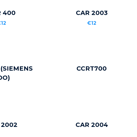
 400
CAR 2003
TO CART
ADD TO CART
12
€12
 (SIEMENS
CCRT700
TO CART
ADD TO CART
DO)
 2002
CAR 2004
TO CART
ADD TO CART