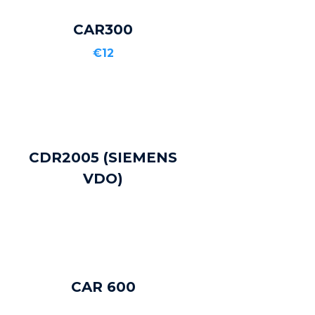
CAR300
ADD TO CART
€12
CDR2005 (SIEMENS
ADD TO CART
VDO)
CAR 600
ADD TO CART