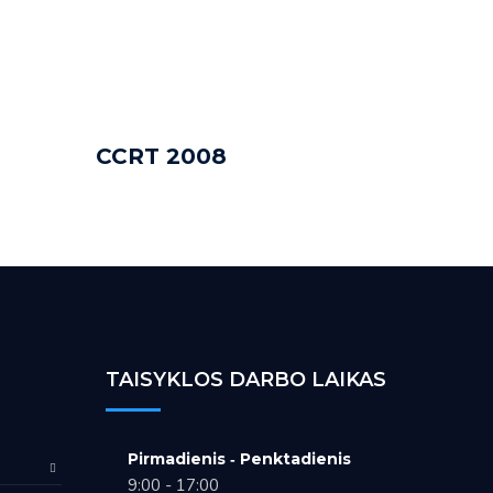
CCRT 2008
ADD TO CART
TAISYKLOS DARBO LAIKAS
Pirmadienis ‑ Penktadienis
9:00 - 17:00