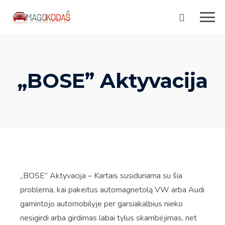
Skip
to
content
„BOSE” Aktyvacija
„BOSE” Aktyvacija – Kartais susiduriama su šia
problema, kai pakeitus automagnetolą VW arba Audi
gamintojo automobilyje per garsiakalbius nieko
nesigirdi arba girdimas labai tylus skambėjimas, net